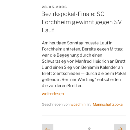
VERÖFFENTLICHT
28.05.2006
AM
Bezirkspokal-Finale: SC
Forchheim gewinnt gegen SV
Lauf
Am heutigen Sonntag musste Lauf in
Forchheim antreten. Bereits gegen Mittag
war die Begegnung durch einen
Schwarzsieg von Manfred Heidrich an Brett
1 und einen Sieg von Benjamin Kalender an
Brett 2 entschieden — durch die beim Pokal
geltende „Berliner Wertung“ entscheiden
die vorderen Bretter.
„Bezirkspokal-
weiterlesen
Finale:
Geschrieben von
wpadmin
in:
Mannschaftspokal
SC
Forchheim
gewinnt
gegen
Seitennummerierung
Vorherige
Näc
Seite
2
SV