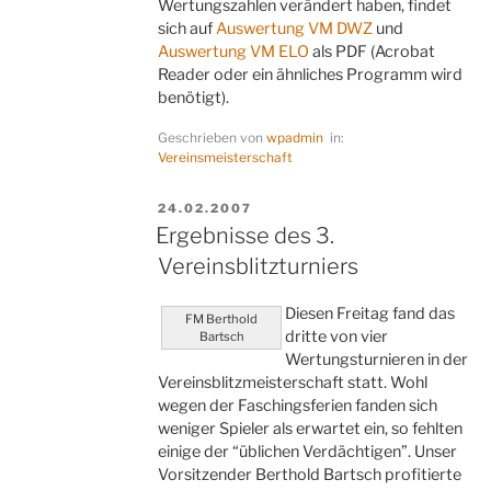
Wertungszahlen verändert haben, findet
sich auf
Auswertung VM DWZ
und
Auswertung VM ELO
als PDF (Acrobat
Reader oder ein ähnliches Programm wird
benötigt).
Geschrieben von
wpadmin
in:
Vereinsmeisterschaft
VERÖFFENTLICHT
24.02.2007
AM
Ergebnisse des 3.
Vereinsblitzturniers
Diesen Freitag fand das
FM Berthold
dritte von vier
Bartsch
Wertungsturnieren in der
Vereinsblitzmeisterschaft statt. Wohl
wegen der Faschingsferien fanden sich
weniger Spieler als erwartet ein, so fehlten
einige der “üblichen Verdächtigen”. Unser
Vorsitzender Berthold Bartsch profitierte