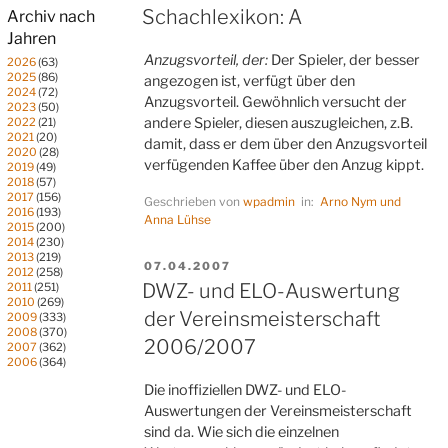
AM
Schachlexikon: A
Archiv nach
Jahren
Anzugsvorteil, der:
Der Spieler, der besser
2026
(63)
2025
(86)
angezogen ist, verfügt über den
2024
(72)
Anzugsvorteil. Gewöhnlich versucht der
2023
(50)
andere Spieler, diesen auszugleichen, z.B.
2022
(21)
2021
(20)
damit, dass er dem über den Anzugsvorteil
2020
(28)
verfügenden Kaffee über den Anzug kippt.
2019
(49)
2018
(57)
2017
(156)
Geschrieben von
wpadmin
in:
Arno Nym und
2016
(193)
Anna Lühse
2015
(200)
2014
(230)
2013
(219)
VERÖFFENTLICHT
07.04.2007
2012
(258)
AM
DWZ- und ELO-Auswertung
2011
(251)
2010
(269)
der Vereinsmeisterschaft
2009
(333)
2008
(370)
2006/2007
2007
(362)
2006
(364)
Die inoffiziellen DWZ- und ELO-
Auswertungen der Vereinsmeisterschaft
sind da. Wie sich die einzelnen