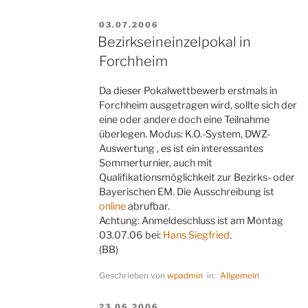
VERÖFFENTLICHT
03.07.2006
AM
Bezirkseineinzelpokal in
Forchheim
Da dieser Pokalwettbewerb erstmals in
Forchheim ausgetragen wird, sollte sich der
eine oder andere doch eine Teilnahme
überlegen. Modus: K.O.-System, DWZ-
Auswertung , es ist ein interessantes
Sommerturnier, auch mit
Qualifikationsmöglichkeit zur Bezirks- oder
Bayerischen EM. Die Ausschreibung ist
online
abrufbar.
Achtung: Anmeldeschluss ist am Montag
03.07.06 bei:
Hans Siegfried
.
(BB)
Geschrieben von
wpadmin
in:
Allgemein
VERÖFFENTLICHT
23.06.2006