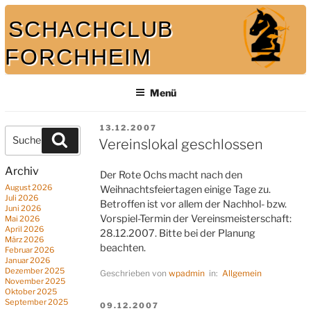
Zum
SCHACHCLUB
Inhalt
springen
FORCHHEIM
Menü
Bei uns spielt auch der König mit
VERÖFFENTLICHT
13.12.2007
Suche
Suchen
AM
Vereinslokal geschlossen
nach:
Archiv
Der Rote Ochs macht nach den
August 2026
Weihnachtsfeiertagen einige Tage zu.
Juli 2026
Betroffen ist vor allem der Nachhol- bzw.
Juni 2026
Vorspiel-Termin der Vereinsmeisterschaft:
Mai 2026
April 2026
28.12.2007. Bitte bei der Planung
März 2026
beachten.
Februar 2026
Januar 2026
Dezember 2025
Geschrieben von
wpadmin
in:
Allgemein
November 2025
Oktober 2025
September 2025
VERÖFFENTLICHT
09.12.2007