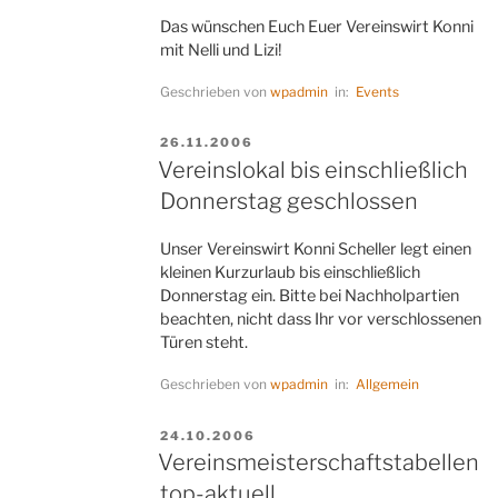
Das wünschen Euch Euer Vereinswirt Konni
mit Nelli und Lizi!
Geschrieben von
wpadmin
in:
Events
VERÖFFENTLICHT
26.11.2006
AM
Vereinslokal bis einschließlich
Donnerstag geschlossen
Unser Vereinswirt Konni Scheller legt einen
kleinen Kurzurlaub bis einschließlich
Donnerstag ein. Bitte bei Nachholpartien
beachten, nicht dass Ihr vor verschlossenen
Türen steht.
Geschrieben von
wpadmin
in:
Allgemein
VERÖFFENTLICHT
24.10.2006
AM
Vereinsmeisterschaftstabellen
top-aktuell