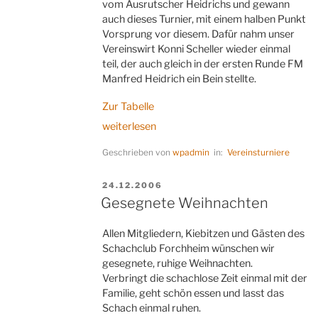
vom Ausrutscher Heidrichs und gewann
auch dieses Turnier, mit einem halben Punkt
Vorsprung vor diesem. Dafür nahm unser
Vereinswirt Konni Scheller wieder einmal
teil, der auch gleich in der ersten Runde FM
Manfred Heidrich ein Bein stellte.
Zur Tabelle
„Ergebnisse
weiterlesen
des
Geschrieben von
wpadmin
in:
Vereinsturniere
3.
Vereinsblitzturniers“
VERÖFFENTLICHT
24.12.2006
AM
Gesegnete Weihnachten
Allen Mitgliedern, Kiebitzen und Gästen des
Schachclub Forchheim wünschen wir
gesegnete, ruhige Weihnachten.
Verbringt die schachlose Zeit einmal mit der
Familie, geht schön essen und lasst das
Schach einmal ruhen.